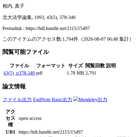
相内, 真子
北大法学論集, 1993, 43(5), 378-340
Permalink : https://hdl.handle.net/2115/15497
このアイテムのアクセス数:
1,794
件
（
2026-08-07
06:48 集計
）
閲覧可能ファイル
ファイル
フォーマット
サイズ
閲覧回数
説明
43(5)_p378-340
pdf
1.78 MB
2,791
論文情報
ファイル出力
EndNote Basic出力
Mendeley出力
アク
セス
open access
権
URI
https://hdl.handle.net/2115/15497