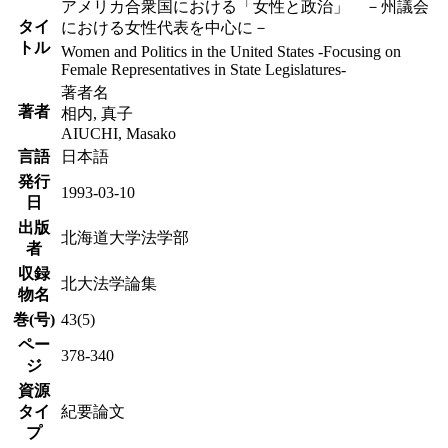
アメリカ合衆国における「女性と政治」 －州議会
タイ
における女性代表を中心に－
トル
Women and Politics in the United States -Focusing on
Female Representatives in State Legislatures-
著者名
著者
相内, 真子
AIUCHI, Masako
言語
日本語
発行
1993-03-10
日
出版
北海道大学法学部
者
収録
北大法学論集
物名
巻(号)
43(5)
ペー
378-340
ジ
資源
タイ
紀要論文
プ