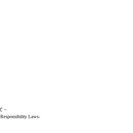
して－
y Responsibility Laws-