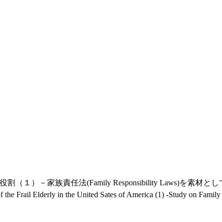
族責任法(Family Responsibility Laws)を素材と
 the Frail Elderly in the United Sates of America (1) -Study on Famil