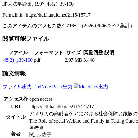
北大法学論集, 1997, 48(2), 39-100
Permalink : https://hdl.handle.net/2115/15717
このアイテムのアクセス数:
1,716
件
（
2026-08-06
09:32 集計
）
閲覧可能ファイル
ファイル
フォーマット
サイズ
閲覧回数
説明
48(2)_p39-100
pdf
2.97 MB
3,448
論文情報
ファイル出力
EndNote Basic出力
Mendeley出力
アクセス権
open access
URI
https://hdl.handle.net/2115/15717
アメリカの高齢者ケアにおける社会保障と家族の役割（１）－家
タイトル
The Role of social Welfare and Family in Taking Care of
著者名
著者
関, ふ佐子