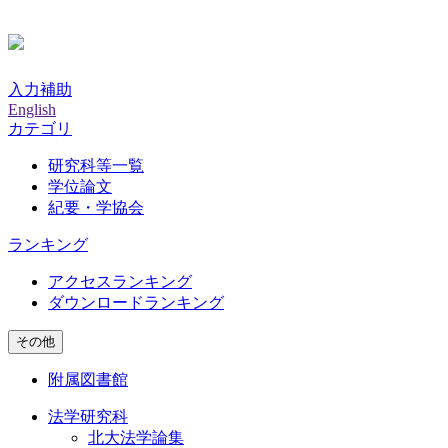
入力補助
English
カテゴリ
研究科等一覧
学位論文
紀要・学協会
ランキング
アクセスランキング
ダウンロードランキング
その他
附属図書館
法学研究科
北大法学論集