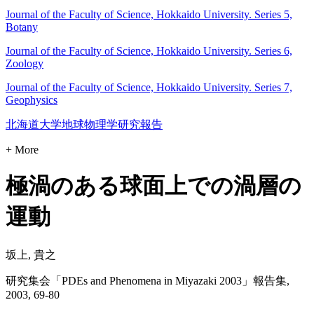
Journal of the Faculty of Science, Hokkaido University. Series 5,
Botany
Journal of the Faculty of Science, Hokkaido University. Series 6,
Zoology
Journal of the Faculty of Science, Hokkaido University. Series 7,
Geophysics
北海道大学地球物理学研究報告
+ More
極渦のある球面上での渦層の
運動
坂上, 貴之
研究集会「PDEs and Phenomena in Miyazaki 2003」報告集,
2003, 69-80