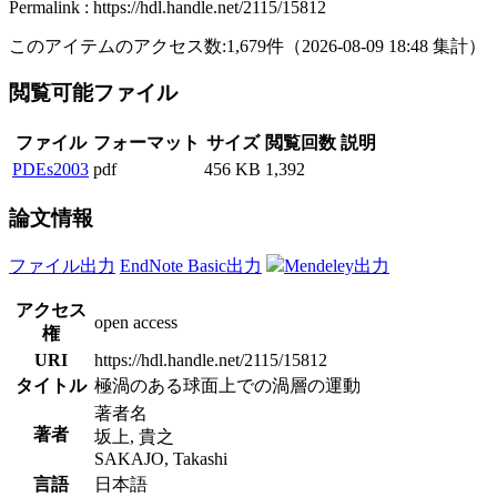
Permalink : https://hdl.handle.net/2115/15812
このアイテムのアクセス数:
1,679
件
（
2026-08-09
18:48 集計
）
閲覧可能ファイル
ファイル
フォーマット
サイズ
閲覧回数
説明
PDEs2003
pdf
456 KB
1,392
論文情報
ファイル出力
EndNote Basic出力
Mendeley出力
アクセス
open access
権
URI
https://hdl.handle.net/2115/15812
タイトル
極渦のある球面上での渦層の運動
著者名
著者
坂上, 貴之
SAKAJO, Takashi
言語
日本語