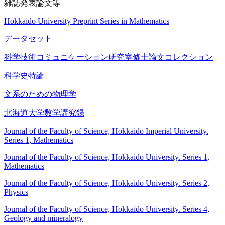
雑誌発表論文等
Hokkaido University Preprint Series in Mathematics
データセット
科学技術コミュニケーション研究室修士論文コレクション
科学史特論
文系のための物理学
北海道大学数学講究録
Journal of the Faculty of Science, Hokkaido Imperial University.
Series 1, Mathematics
Journal of the Faculty of Science, Hokkaido University. Series 1,
Mathematics
Journal of the Faculty of Science, Hokkaido University. Series 2,
Physics
Journal of the Faculty of Science, Hokkaido University. Series 4,
Geology and mineralogy