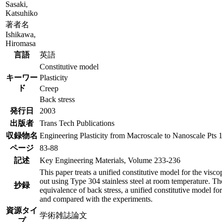
Sasaki,
Katsuhiko
著者名
Ishikawa,
Hiromasa
言語
英語
Constitutive model
キーワー
Plasticity
ド
Creep
Back stress
発行日
2003
出版者
Trans Tech Publications
収録物名
Engineering Plasticity from Macroscale to Nanoscale Pts 
ページ
83-88
記述
Key Engineering Materials, Volume 233-236
This paper treats a unified constitutive model for the visco
out using Type 304 stainless steel at room temperature. Th
抄録
equivalence of back stress, a unified constitutive model for
and compared with the experiments.
資源タイ
学術雑誌論文
プ