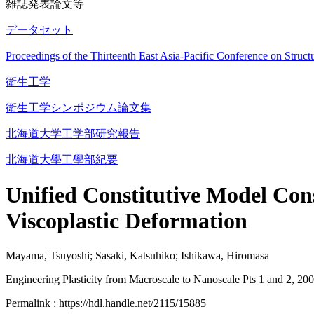
雑誌発表論文等
データセット
Proceedings of the Thirteenth East Asia-Pacific Conference on St
衛生工学
衛生工学シンポジウム論文集
北海道大学工学部研究報告
北海道大學工學部紀要
Unified Constitutive Model Cons
Viscoplastic Deformation
Mayama, Tsuyoshi; Sasaki, Katsuhiko; Ishikawa, Hiromasa
Engineering Plasticity from Macroscale to Nanoscale Pts 1 and 2, 20
Permalink : https://hdl.handle.net/2115/15885