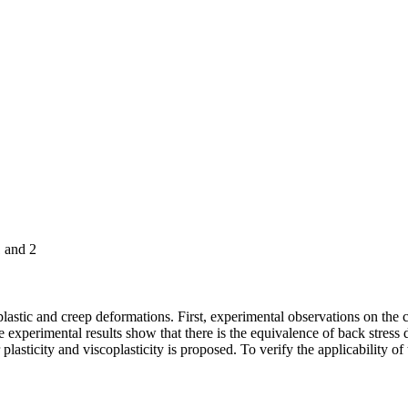
1 and 2
plastic and creep deformations. First, experimental observations on the c
e experimental results show that there is the equivalence of back stress
 plasticity and viscoplasticity is proposed. To verify the applicability 