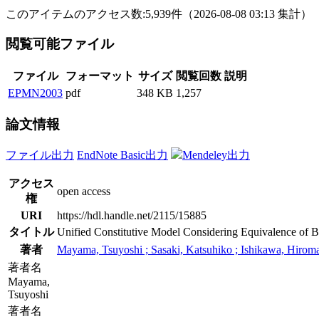
このアイテムのアクセス数:
5,939
件
（
2026-08-08
03:13 集計
）
閲覧可能ファイル
ファイル
フォーマット
サイズ
閲覧回数
説明
EPMN2003
pdf
348 KB
1,257
論文情報
ファイル出力
EndNote Basic出力
Mendeley出力
アクセス
open access
権
URI
https://hdl.handle.net/2115/15885
タイトル
Unified Constitutive Model Considering Equivalence of Ba
著者
Mayama, Tsuyoshi ; Sasaki, Katsuhiko ; Ishikawa, Hirom
著者名
Mayama,
Tsuyoshi
著者名