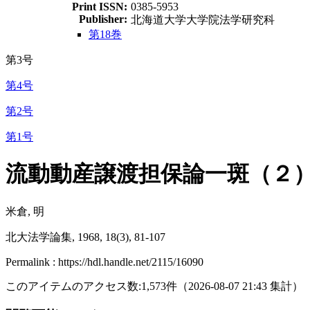
Print ISSN:
0385-5953
Publisher:
北海道大学大学院法学研究科
第18巻
第3号
第4号
第2号
第1号
流動動産譲渡担保論一斑（２
米倉, 明
北大法学論集, 1968, 18(3), 81-107
Permalink : https://hdl.handle.net/2115/16090
このアイテムのアクセス数:
1,573
件
（
2026-08-07
21:43 集計
）