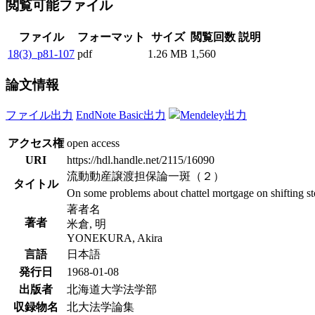
閲覧可能ファイル
ファイル
フォーマット
サイズ
閲覧回数
説明
18(3)_p81-107
pdf
1.26 MB
1,560
論文情報
ファイル出力
EndNote Basic出力
Mendeley出力
アクセス権
open access
URI
https://hdl.handle.net/2115/16090
流動動産譲渡担保論一斑（２）
タイトル
On some problems about chattel mortgage on shifting st
著者名
著者
米倉, 明
YONEKURA, Akira
言語
日本語
発行日
1968-01-08
出版者
北海道大学法学部
収録物名
北大法学論集