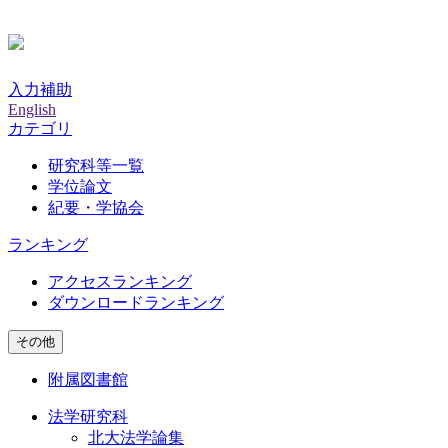
入力補助
English
カテゴリ
研究科等一覧
学位論文
紀要・学協会
ランキング
アクセスランキング
ダウンロードランキング
その他
附属図書館
法学研究科
北大法学論集