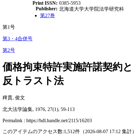
Print ISSN:
0385-5953
Publisher:
北海道大学大学院法学研究科
第27巻
第1号
第3・4合併号
第2号
価格拘束特許実施許諾契約と
反トラスト法
稗貫, 俊文
北大法学論集, 1976, 27(1), 59-113
Permalink : https://hdl.handle.net/2115/16203
このアイテムのアクセス数:
1,512
件
（
2026-08-07
17:12 集計
）