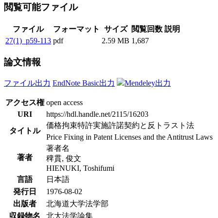
閲覧可能ファイル
ファイル
フォーマット
サイズ
閲覧回数
説明
27(1)_p59-113
pdf
2.59 MB
1,687
論文情報
ファイル出力
EndNote Basic出力
Mendeley出力
アクセス権
open access
URI
https://hdl.handle.net/2115/16203
価格拘束特許実施許諾契約と反トラスト法
タイトル
Price Fixing in Patent Licenses and the Antitrust Laws
著者名
著者
稗貫, 俊文
HIENUKI, Toshifumi
言語
日本語
発行日
1976-08-02
出版者
北海道大学法学部
収録物名
北大法学論集