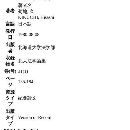
著者名
著者
菊地, 久
KIKUCHI, Hisashi
言語
日本語
発行
1980-08-08
日
出版
北海道大学法学部
者
収録
北大法学論集
物名
巻(号)
31(1)
ペー
135-184
ジ
資源
タイ
紀要論文
プ
出版
タイ
Version of Record
プ