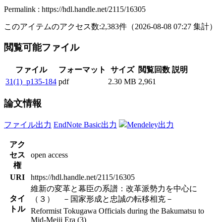
Permalink : https://hdl.handle.net/2115/16305
このアイテムのアクセス数:
2,383
件
（
2026-08-08
07:27 集計
）
閲覧可能ファイル
ファイル
フォーマット
サイズ
閲覧回数
説明
31(1)_p135-184
pdf
2.30 MB
2,961
論文情報
ファイル出力
EndNote Basic出力
Mendeley出力
アク
セス
open access
権
URI
https://hdl.handle.net/2115/16305
維新の変革と幕臣の系譜：改革派勢力を中心に
タイ
（３） －国家形成と忠誠の転移相克－
トル
Reformist Tokugawa Officials during the Bakumatsu to
Mid-Meiji Era (3)