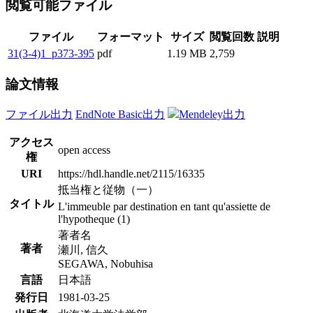
閲覧可能ファイル
ファイル
フォーマット
サイズ
閲覧回数
説明
31(3-4)1_p373-395
pdf
1.19 MB
2,759
論文情報
ファイル出力
EndNote Basic出力
Mendeley出力
アクセス
open access
権
URI
https://hdl.handle.net/2115/16335
抵当権と従物（一）
タイトル
L'immeuble par destination en tant qu'assiette de
l'hypotheque (1)
著者名
著者
瀬川, 信久
SEGAWA, Nobuhisa
言語
日本語
発行日
1981-03-25