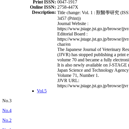
Print ISSN:
0047-1917
Online ISSN:
2758-447X
Description:
Title change: Vol. 1 : 獸醫學研究 (ISS
3457 (Print))
Journal Website :
https://www.jstage.jst.go.jp/browse/jjvr
Editorial Board :
https://www.jstage.jst.go.jp/browse/jjvr
char/en
The Japanese Journal of Veterinary Re
(JJVR) has stopped publishing a print e
volume 70 and became a fully electroni
It is also newly available on J-STAGE 
Japan Science and Technology Agency
Volume 71, Number 1.
JJVR URL:
https://www.jstage.jst.go.jp/browse/jjvr
Vol.5
No.3
No.4
No.2