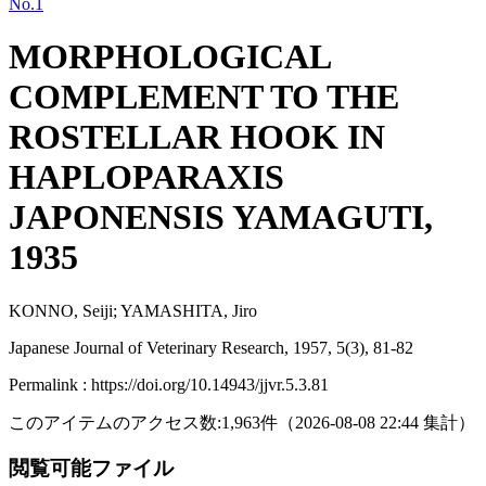
No.1
MORPHOLOGICAL
COMPLEMENT TO THE
ROSTELLAR HOOK IN
HAPLOPARAXIS
JAPONENSIS YAMAGUTI,
1935
KONNO, Seiji; YAMASHITA, Jiro
Japanese Journal of Veterinary Research, 1957, 5(3), 81-82
Permalink : https://doi.org/10.14943/jjvr.5.3.81
このアイテムのアクセス数:
1,963
件
（
2026-08-08
22:44 集計
）
閲覧可能ファイル