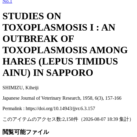
No.1
STUDIES ON
TOXOPLASMOSIS I : AN
OUTBREAK OF
TOXOPLASMOSIS AMONG
HARES (LEPUS TIMIDUS
AINU) IN SAPPORO
SHIMIZU, Kiheiji
Japanese Journal of Veterinary Research, 1958, 6(3), 157-166
Permalink : https://doi.org/10.14943/jjvr.6.3.157
このアイテムのアクセス数:
2,158
件
（
2026-08-07
18:39 集計
）
閲覧可能ファイル