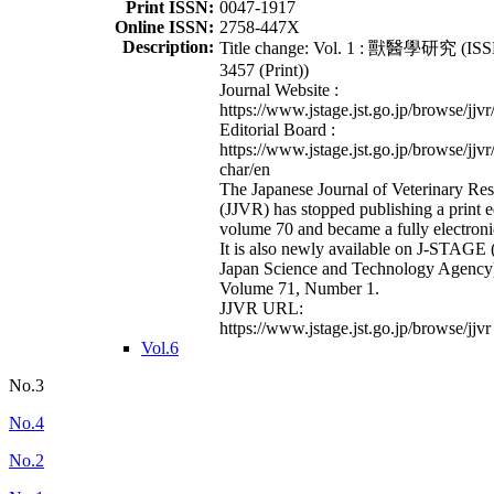
Print ISSN:
0047-1917
Online ISSN:
2758-447X
Description:
Title change: Vol. 1 : 獸醫學研究 (ISS
3457 (Print))
Journal Website :
https://www.jstage.jst.go.jp/browse/jjvr
Editorial Board :
https://www.jstage.jst.go.jp/browse/jjvr
char/en
The Japanese Journal of Veterinary Re
(JJVR) has stopped publishing a print e
volume 70 and became a fully electroni
It is also newly available on J-STAGE 
Japan Science and Technology Agency
Volume 71, Number 1.
JJVR URL:
https://www.jstage.jst.go.jp/browse/jjvr
Vol.6
No.3
No.4
No.2