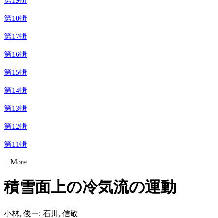
第19輯
第18輯
第17輯
第16輯
第15輯
第14輯
第13輯
第12輯
第11輯
+ More
積雪面上の冷気流の運動
小林, 俊一; 石川, 信敬