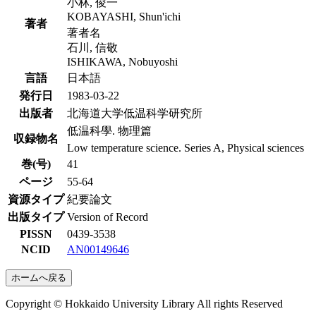
小林, 俊一
KOBAYASHI, Shun'ichi
著者
著者名
石川, 信敬
ISHIKAWA, Nobuyoshi
言語
日本語
発行日
1983-03-22
出版者
北海道大学低温科学研究所
低温科學. 物理篇
収録物名
Low temperature science. Series A, Physical sciences
巻(号)
41
ページ
55-64
資源タイプ
紀要論文
出版タイプ
Version of Record
PISSN
0439-3538
NCID
AN00149646
ホームへ戻る
Copyright © Hokkaido University Library All rights Reserved