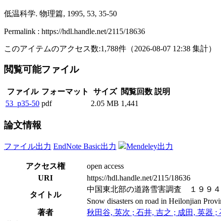
低温科学. 物理篇, 1995, 53, 35-50
Permalink : https://hdl.handle.net/2115/18636
このアイテムのアクセス数:
1,788
件
（
2026-08-07
12:38 集計
）
閲覧可能ファイル
ファイル
フォーマット
サイズ
閲覧回数
説明
53_p35-50
pdf
2.05 MB
1,441
論文情報
ファイル出力
EndNote Basic出力
Mendeley出力
アクセス権
open access
URI
https://hdl.handle.net/2115/18636
中国東北部の道路雪害調査 １９９４
タイトル
Snow disasters on road in Heilonjian Prov
著者
秋田谷, 英次 ; 石井, 吉之 ; 成田, 英器 ; 石