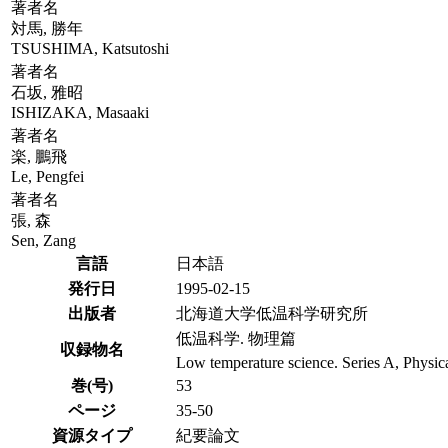
著者名
対馬, 勝年
TSUSHIMA, Katsutoshi
著者名
石坂, 雅昭
ISHIZAKA, Masaaki
著者名
楽, 鵬飛
Le, Pengfei
著者名
張, 森
Sen, Zang
言語
日本語
発行日
1995-02-15
出版者
北海道大学低温科学研究所
低温科学. 物理篇
収録物名
Low temperature science. Series A, Physica
巻(号)
53
ページ
35-50
資源タイプ
紀要論文