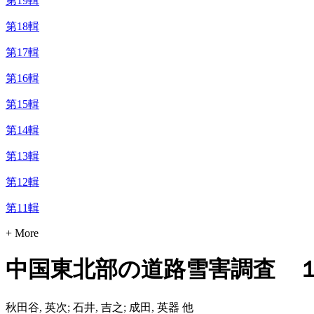
第19輯
第18輯
第17輯
第16輯
第15輯
第14輯
第13輯
第12輯
第11輯
+ More
中国東北部の道路雪害調査 
秋田谷, 英次; 石井, 吉之; 成田, 英器 他