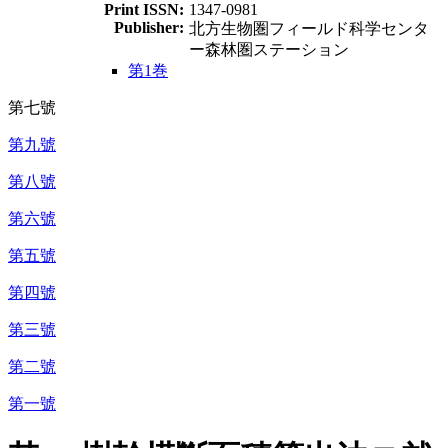
Print ISSN:
1347-0981
Publisher:
北方生物圏フィールド科学センタ
ー森林圏ステーション
第1巻
第七號
第九號
第八號
第六號
第五號
第四號
第三號
第二號
第一號