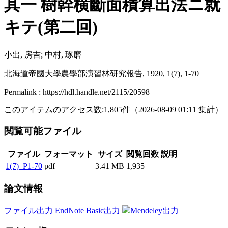
其一 樹幹横斷面積算出法ニ就
キテ(第二回)
小出, 房吉; 中村, 琢磨
北海道帝國大學農學部演習林研究報告, 1920, 1(7), 1-70
Permalink : https://hdl.handle.net/2115/20598
このアイテムのアクセス数:
1,805
件
（
2026-08-09
01:11 集計
）
閲覧可能ファイル
ファイル
フォーマット
サイズ
閲覧回数
説明
1(7)_P1-70
pdf
3.41 MB
1,935
論文情報
ファイル出力
EndNote Basic出力
Mendeley出力