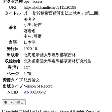
アクセス権
open access
URI
https://hdl.handle.net/2115/20598
タイトル
其一 樹幹横斷面積算出法ニ就キテ(第二回)
著者名
小出, 房吉
著者
著者名
中村, 琢磨
言語
日本語
発行日
1920-10
出版者
北海道帝國大學農學部演習林
収録物名
北海道帝國大學農學部演習林研究報告
巻(号)
1(7)
ページ
1-70
資源タイプ
紀要論文
出版タイプ
Version of Record
NCID
AN00230642
ホームへ戻る
Copyright © Hokkaido University Library All rights Reserved