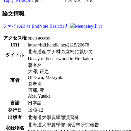
14(2)_P186-207
pdf
1.29 MB
1,918
論文情報
ファイル出力
EndNote Basic出力
Mendeley出力
アクセス権
open access
URI
https://hdl.handle.net/2115/20678
北海道産ブナ材の腐朽に就いて
タイトル
Decay of beech-wood in Hokkaido
著者名
大澤, 正之
Ohsawa, Masayuki
著者
著者名
阿部, 豊
Abe, Yutaka
言語
日本語
発行日
1949-12
出版者
北海道大學農學部演習林
北海道大學農學部 演習林研究報告
収録物名