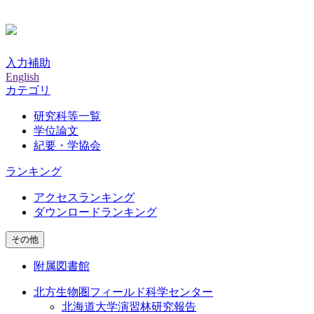
入力補助
English
カテゴリ
研究科等一覧
学位論文
紀要・学協会
ランキング
アクセスランキング
ダウンロードランキング
その他
附属図書館
北方生物圏フィールド科学センター
北海道大学演習林研究報告