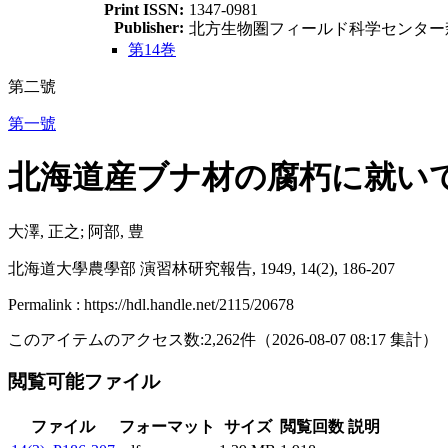
Print ISSN:
1347-0981
Publisher:
北方生物圏フィールド科学センター
第14巻
第二號
第一號
北海道産ブナ材の腐朽に就い
大澤, 正之; 阿部, 豊
北海道大學農學部 演習林研究報告, 1949, 14(2), 186-207
Permalink : https://hdl.handle.net/2115/20678
このアイテムのアクセス数:
2,262
件
（
2026-08-07
08:17 集計
）
閲覧可能ファイル
ファイル
フォーマット
サイズ
閲覧回数
説明