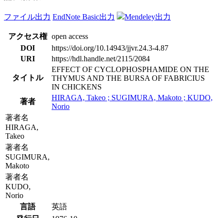
ファイル出力
EndNote Basic出力
Mendeley出力
アクセス権
open access
DOI
https://doi.org/10.14943/jjvr.24.3-4.87
URI
https://hdl.handle.net/2115/2084
EFFECT OF CYCLOPHOSPHAMIDE ON THE
タイトル
THYMUS AND THE BURSA OF FABRICIUS
IN CHICKENS
HIRAGA, Takeo ; SUGIMURA, Makoto ; KUDO,
著者
Norio
著者名
HIRAGA,
Takeo
著者名
SUGIMURA,
Makoto
著者名
KUDO,
Norio
言語
英語