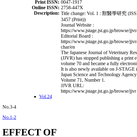
Print ISSN:
0047-1917
Online ISSN:
2758-447X
Description:
Title change: Vol. 1 : 獸醫學研究 (ISS
3457 (Print))
Journal Website :
https://www.jstage.jst.go.jp/browse/jjvr
Editorial Board :
https://www.jstage.jst.go.jp/browse/jjvr
char/en
The Japanese Journal of Veterinary Re
(JJVR) has stopped publishing a print e
volume 70 and became a fully electroni
It is also newly available on J-STAGE 
Japan Science and Technology Agency
Volume 71, Number 1.
JJVR URL:
https://www.jstage.jst.go.jp/browse/jjvr
Vol.24
No.3-4
No.1-2
EFFECT OF