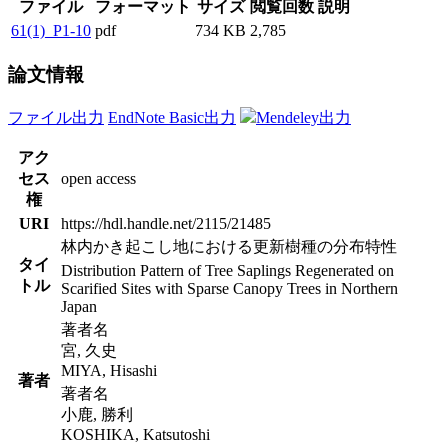
ファイル
フォーマット
サイズ
閲覧回数
説明
61(1)_P1-10
pdf
734 KB
2,785
論文情報
ファイル出力
EndNote Basic出力
Mendeley出力
アク
セス
open access
権
URI
https://hdl.handle.net/2115/21485
林内かき起こし地における更新樹種の分布特性
タイ
Distribution Pattern of Tree Saplings Regenerated on
トル
Scarified Sites with Sparse Canopy Trees in Northern
Japan
著者名
宮, 久史
MIYA, Hisashi
著者
著者名
小鹿, 勝利
KOSHIKA, Katsutoshi