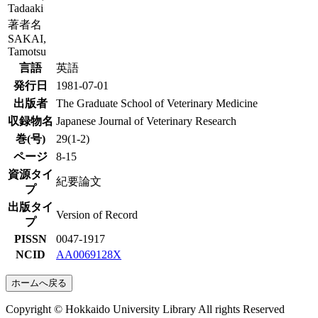
Tadaaki
著者名
SAKAI,
Tamotsu
言語
英語
発行日
1981-07-01
出版者
The Graduate School of Veterinary Medicine
収録物名
Japanese Journal of Veterinary Research
巻(号)
29(1-2)
ページ
8-15
資源タイ
紀要論文
プ
出版タイ
Version of Record
プ
PISSN
0047-1917
NCID
AA0069128X
ホームへ戻る
Copyright © Hokkaido University Library All rights Reserved