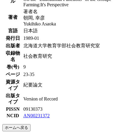
ル
Farming:It's Perspective
著者名
著者
朝岡, 幸彦
Yukihiko Asaoka
言語
日本語
発行日
1989-01
出版者
北海道大学教育学部社会教育研究室
収録物
社会教育研究
名
巻(号)
9
ページ
23-35
資源タ
紀要論文
イプ
出版タ
Version of Record
イプ
PISSN
09130373
NCID
AN00231372
ホームへ戻る