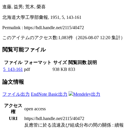
進藤, 益男; 荒木, 榮喜
北海道大學工學部彙報, 1951, 5, 143-161
Permalink : https://hdl.handle.net/2115/40472
このアイテムのアクセス数:
1,083
件
（
2026-08-07
12:20 集計
）
閲覧可能ファイル
ファイル
フォーマット
サイズ
閲覧回数
説明
5_143-161
pdf
938 KB
833
論文情報
ファイル出力
EndNote Basic出力
Mendeley出力
アクセス
open access
権
URI
https://hdl.handle.net/2115/40472
反應管に於る流速及び組成分布の間の關係 : 續報