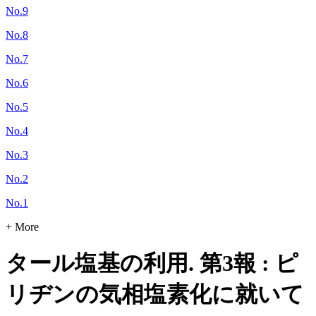
No.9
No.8
No.7
No.6
No.5
No.4
No.3
No.2
No.1
+ More
タール塩基の利用. 第3報 : ピ
リヂンの気相塩素化に就いて