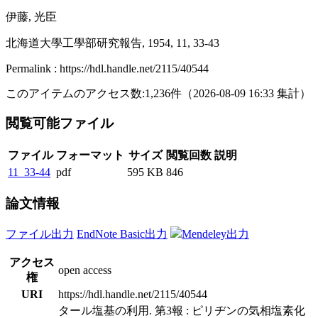
伊藤, 光臣
北海道大學工學部研究報告, 1954, 11, 33-43
Permalink : https://hdl.handle.net/2115/40544
このアイテムのアクセス数:
1,236
件
（
2026-08-09
16:33 集計
）
閲覧可能ファイル
ファイル
フォーマット
サイズ
閲覧回数
説明
11_33-44
pdf
595 KB
846
論文情報
ファイル出力
EndNote Basic出力
Mendeley出力
アクセス
open access
権
URI
https://hdl.handle.net/2115/40544
タール塩基の利用. 第3報 : ピリヂンの気相塩素化