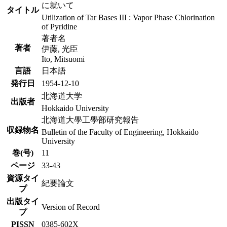
に就いて
タイトル
Utilization of Tar Bases III : Vapor Phase Chlorination
of Pyridine
著者名
著者
伊藤, 光臣
Ito, Mitsuomi
言語
日本語
発行日
1954-12-10
北海道大学
出版者
Hokkaido University
北海道大學工學部研究報告
収録物名
Bulletin of the Faculty of Engineering, Hokkaido
University
巻(号)
11
ページ
33-43
資源タイ
紀要論文
プ
出版タイ
Version of Record
プ
PISSN
0385-602X