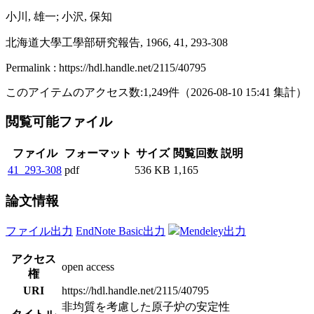
小川, 雄一; 小沢, 保知
北海道大學工學部研究報告, 1966, 41, 293-308
Permalink : https://hdl.handle.net/2115/40795
このアイテムのアクセス数:
1,249
件
（
2026-08-10
15:41 集計
）
閲覧可能ファイル
ファイル
フォーマット
サイズ
閲覧回数
説明
41_293-308
pdf
536 KB
1,165
論文情報
ファイル出力
EndNote Basic出力
Mendeley出力
アクセス
open access
権
URI
https://hdl.handle.net/2115/40795
非均質を考慮した原子炉の安定性