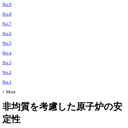
No.9
No.8
No.7
No.6
No.5
No.4
No.3
No.2
No.1
+ More
非均質を考慮した原子炉の安
定性