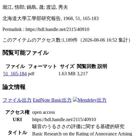
堀江, 悟郎; 鍋島, 晟; 渡辺, 秀夫
北海道大學工學部研究報告, 1968, 51, 165-183
Permalink : https://hdl.handle.net/2115/40910
このアイテムのアクセス数:
1,189
件
（
2026-08-06
16:52 集計
）
閲覧可能ファイル
ファイル
フォーマット
サイズ
閲覧回数
説明
51_165-184
pdf
1.63 MB
3,217
論文情報
ファイル出力
EndNote Basic出力
Mendeley出力
アクセス権
open access
URI
https://hdl.handle.net/2115/40910
騒音のうるささの評価に関する基礎的研究
タイトル
Basic Research on the Rating of Annoyance Arising