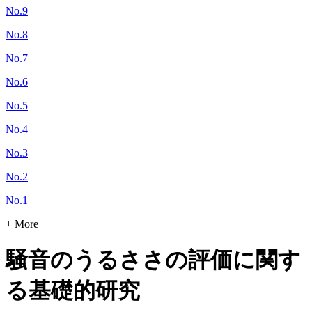
No.9
No.8
No.7
No.6
No.5
No.4
No.3
No.2
No.1
+ More
騒音のうるささの評価に関す
る基礎的研究