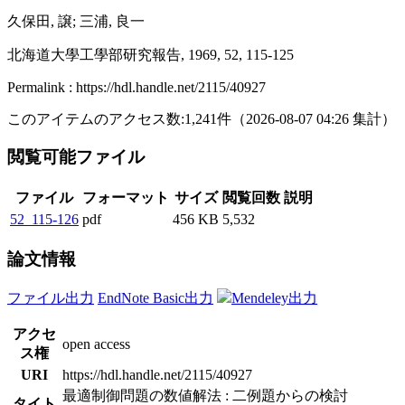
久保田, 譲; 三浦, 良一
北海道大學工學部研究報告, 1969, 52, 115-125
Permalink : https://hdl.handle.net/2115/40927
このアイテムのアクセス数:
1,241
件
（
2026-08-07
04:26 集計
）
閲覧可能ファイル
ファイル
フォーマット
サイズ
閲覧回数
説明
52_115-126
pdf
456 KB
5,532
論文情報
ファイル出力
EndNote Basic出力
Mendeley出力
アクセ
open access
ス権
URI
https://hdl.handle.net/2115/40927
最適制御問題の数値解法 : 二例題からの検討
タイト