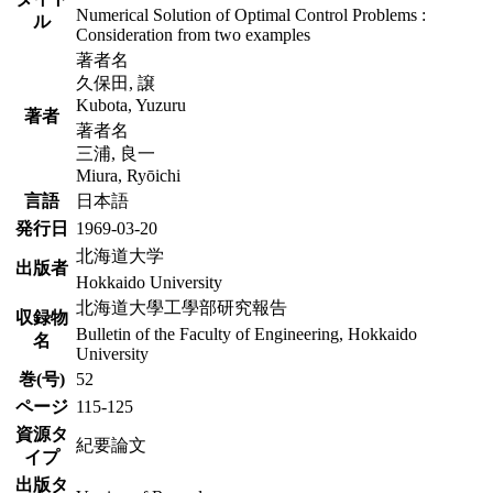
Numerical Solution of Optimal Control Problems :
ル
Consideration from two examples
著者名
久保田, 譲
Kubota, Yuzuru
著者
著者名
三浦, 良一
Miura, Ryōichi
言語
日本語
発行日
1969-03-20
北海道大学
出版者
Hokkaido University
北海道大學工學部研究報告
収録物
Bulletin of the Faculty of Engineering, Hokkaido
名
University
巻(号)
52
ページ
115-125
資源タ
紀要論文
イプ
出版タ