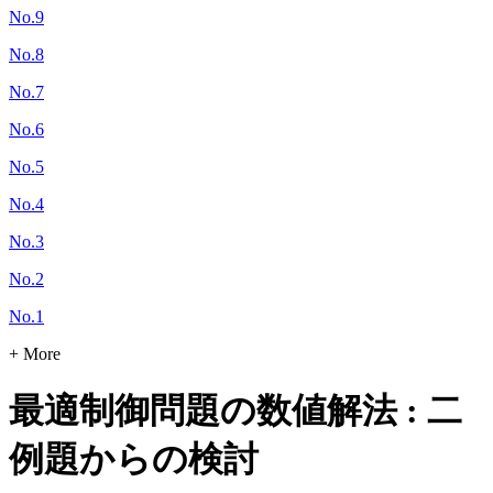
No.9
No.8
No.7
No.6
No.5
No.4
No.3
No.2
No.1
+ More
最適制御問題の数値解法 : 二
例題からの検討