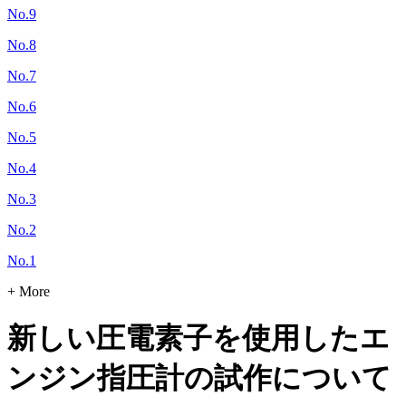
No.9
No.8
No.7
No.6
No.5
No.4
No.3
No.2
No.1
+ More
新しい圧電素子を使用したエ
ンジン指圧計の試作について