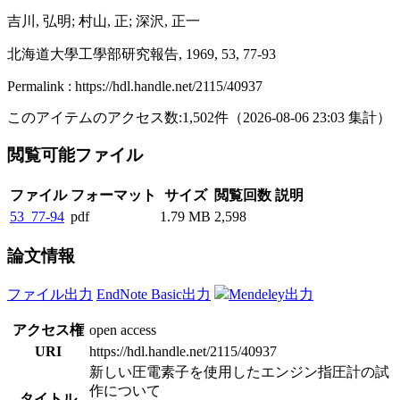
吉川, 弘明; 村山, 正; 深沢, 正一
北海道大學工學部研究報告, 1969, 53, 77-93
Permalink : https://hdl.handle.net/2115/40937
このアイテムのアクセス数:
1,502
件
（
2026-08-06
23:03 集計
）
閲覧可能ファイル
ファイル
フォーマット
サイズ
閲覧回数
説明
53_77-94
pdf
1.79 MB
2,598
論文情報
ファイル出力
EndNote Basic出力
Mendeley出力
アクセス権
open access
URI
https://hdl.handle.net/2115/40937
新しい圧電素子を使用したエンジン指圧計の試
作について
タイトル