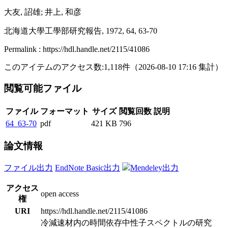
大友, 詔雄; 井上, 和彦
北海道大學工學部研究報告, 1972, 64, 63-70
Permalink : https://hdl.handle.net/2115/41086
このアイテムのアクセス数:
1,118
件
（
2026-08-10
17:16 集計
）
閲覧可能ファイル
ファイル
フォーマット
サイズ
閲覧回数
説明
64_63-70
pdf
421 KB
796
論文情報
ファイル出力
EndNote Basic出力
Mendeley出力
アクセス
open access
権
URI
https://hdl.handle.net/2115/41086
冷減速材内の時間依存中性子スペクトルの研究