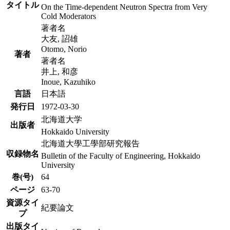
タイトル
On the Time-dependent Neutron Spectra from Very
Cold Moderators
著者名
大友, 詔雄
Otomo, Norio
著者
著者名
井上, 和彦
Inoue, Kazuhiko
言語
日本語
発行日
1972-03-30
北海道大学
出版者
Hokkaido University
北海道大學工學部研究報告
収録物名
Bulletin of the Faculty of Engineering, Hokkaido
University
巻(号)
64
ページ
63-70
資源タイ
紀要論文
プ
出版タイ