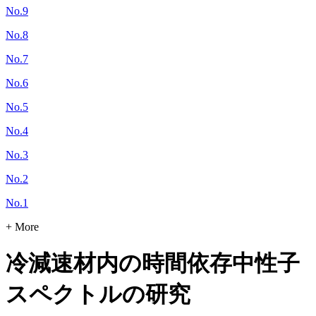
No.9
No.8
No.7
No.6
No.5
No.4
No.3
No.2
No.1
+ More
冷減速材内の時間依存中性子
スペクトルの研究