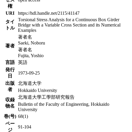
権
URI
https://hdl.handle.net/2115/41147
Torsional Stress Analysis for a Continuous Box Girder
タイ
Bridge with a Variable Cross Section and its Numerical
トル
Examples
著者名
Saeki, Noboru
著者
著者名
Fujita, Yoshio
言語
英語
発行
1973-09-25
日
出版
北海道大学
者
Hokkaido University
北海道大學工學部研究報告
収録
Bulletin of the Faculty of Engineering, Hokkaido
物名
University
巻(号)
68(1)
ペー
91-104
ジ