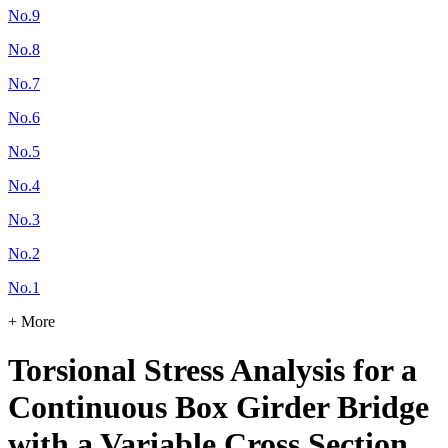
No.9
No.8
No.7
No.6
No.5
No.4
No.3
No.2
No.1
+ More
Torsional Stress Analysis for a
Continuous Box Girder Bridge
with a Variable Cross Section