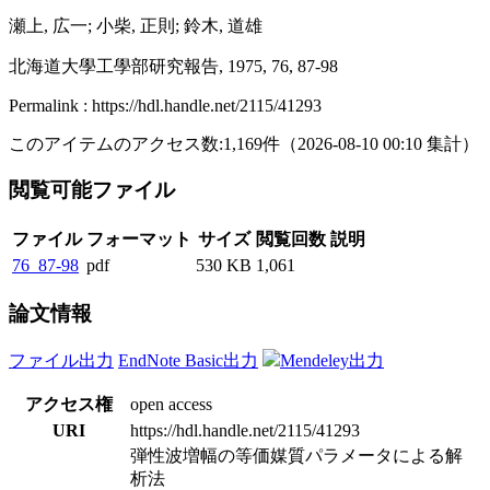
瀬上, 広一; 小柴, 正則; 鈴木, 道雄
北海道大學工學部研究報告, 1975, 76, 87-98
Permalink : https://hdl.handle.net/2115/41293
このアイテムのアクセス数:
1,169
件
（
2026-08-10
00:10 集計
）
閲覧可能ファイル
ファイル
フォーマット
サイズ
閲覧回数
説明
76_87-98
pdf
530 KB
1,061
論文情報
ファイル出力
EndNote Basic出力
Mendeley出力
アクセス権
open access
URI
https://hdl.handle.net/2115/41293
弾性波増幅の等価媒質パラメータによる解
析法