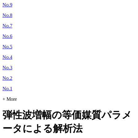
No.9
No.8
No.7
No.6
No.5
No.4
No.3
No.2
No.1
+ More
弾性波増幅の等価媒質パラメ
ータによる解析法