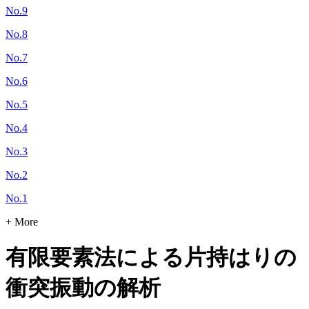
No.9
No.8
No.7
No.6
No.5
No.4
No.3
No.2
No.1
+ More
有限要素法による片持はりの
衝突振動の解析