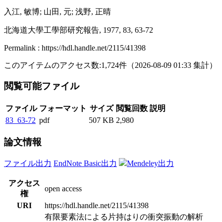
入江, 敏博; 山田, 元; 浅野, 正晴
北海道大學工學部研究報告, 1977, 83, 63-72
Permalink : https://hdl.handle.net/2115/41398
このアイテムのアクセス数:
1,724
件
（
2026-08-09
01:33 集計
）
閲覧可能ファイル
ファイル
フォーマット
サイズ
閲覧回数
説明
83_63-72
pdf
507 KB
2,980
論文情報
ファイル出力
EndNote Basic出力
Mendeley出力
アクセス
open access
権
URI
https://hdl.handle.net/2115/41398
有限要素法による片持はりの衝突振動の解析