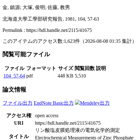
金, 鎮源; 大塚, 俊明; 佐藤, 教男
北海道大學工學部研究報告, 1981, 104, 57-63
Permalink : https://hdl.handle.net/2115/41675
このアイテムのアクセス数:
1,623
件
（
2026-08-08
01:35 集計
）
閲覧可能ファイル
ファイル
フォーマット
サイズ
閲覧回数
説明
104_57-64
pdf
448 KB
5,510
論文情報
ファイル出力
EndNote Basic出力
Mendeley出力
アクセス権
open access
URI
https://hdl.handle.net/2115/41675
リン酸塩皮膜処理液の電気化学的測定
タイトル
Electrochemical Measurements of Zinc Phosphate