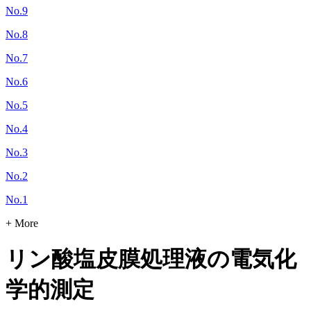
No.9
No.8
No.7
No.6
No.5
No.4
No.3
No.2
No.1
+ More
リン酸塩皮膜処理液の電気化
学的測定