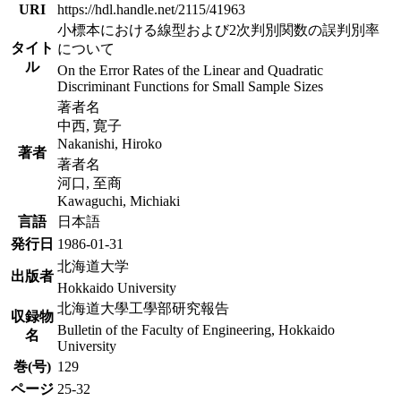
URI
https://hdl.handle.net/2115/41963
小標本における線型および2次判別関数の誤判別率
タイト
について
ル
On the Error Rates of the Linear and Quadratic
Discriminant Functions for Small Sample Sizes
著者名
中西, 寛子
Nakanishi, Hiroko
著者
著者名
河口, 至商
Kawaguchi, Michiaki
言語
日本語
発行日
1986-01-31
北海道大学
出版者
Hokkaido University
北海道大學工學部研究報告
収録物
Bulletin of the Faculty of Engineering, Hokkaido
名
University
巻(号)
129
ページ
25-32