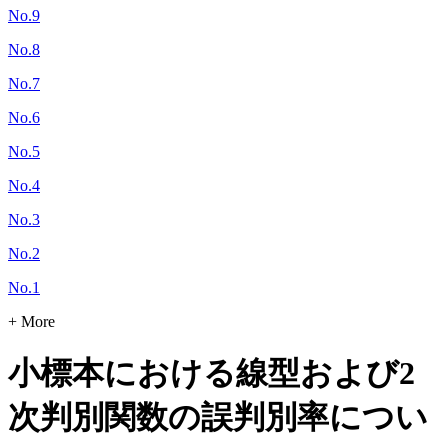
No.9
No.8
No.7
No.6
No.5
No.4
No.3
No.2
No.1
+ More
小標本における線型および2
次判別関数の誤判別率につい