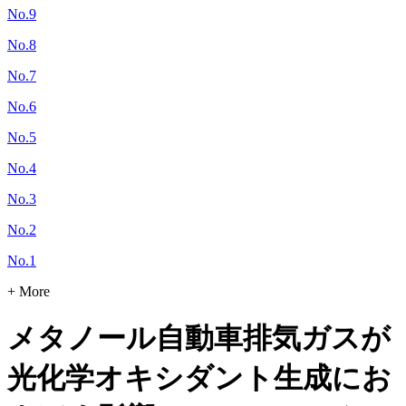
No.9
No.8
No.7
No.6
No.5
No.4
No.3
No.2
No.1
+ More
メタノール自動車排気ガスが
光化学オキシダント生成にお