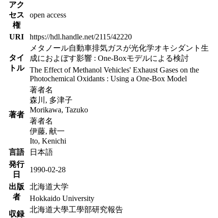
アク
セス
open access
権
URI
https://hdl.handle.net/2115/42220
メタノール自動車排気ガスが光化学オキシダント生
タイ
成におよぼす影響 : One-Boxモデルによる検討
トル
The Effect of Methanol Vehicles' Exhaust Gases on the
Photochemical Oxidants : Using a One-Box Model
著者名
森川, 多津子
Morikawa, Tazuko
著者
著者名
伊藤, 献一
Ito, Kenichi
言語
日本語
発行
1990-02-28
日
出版
北海道大学
者
Hokkaido University
北海道大學工學部研究報告
収録