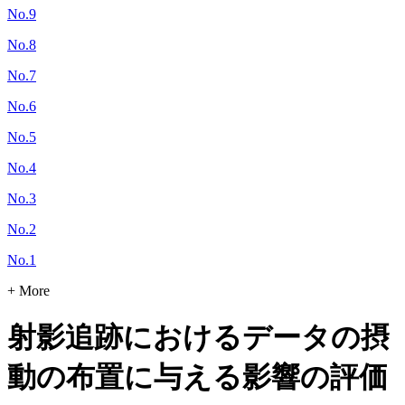
No.9
No.8
No.7
No.6
No.5
No.4
No.3
No.2
No.1
+ More
射影追跡におけるデータの摂
動の布置に与える影響の評価