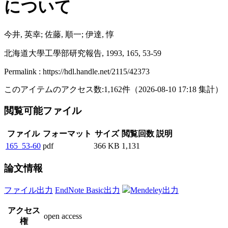
について
今井, 英幸; 佐藤, 順一; 伊達, 惇
北海道大學工學部研究報告, 1993, 165, 53-59
Permalink : https://hdl.handle.net/2115/42373
このアイテムのアクセス数:
1,162
件
（
2026-08-10
17:18 集計
）
閲覧可能ファイル
ファイル
フォーマット
サイズ
閲覧回数
説明
165_53-60
pdf
366 KB
1,131
論文情報
ファイル出力
EndNote Basic出力
Mendeley出力
アクセス
open access
権