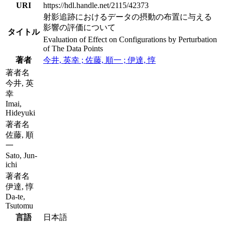
URI
https://hdl.handle.net/2115/42373
射影追跡におけるデータの摂動の布置に与える
影響の評価について
タイトル
Evaluation of Effect on Configurations by Perturbation
of The Data Points
著者
今井, 英幸 ; 佐藤, 順一 ; 伊達, 惇
著者名
今井, 英
幸
Imai,
Hideyuki
著者名
佐藤, 順
一
Sato, Jun-
ichi
著者名
伊達, 惇
Da-te,
Tsutomu
言語
日本語