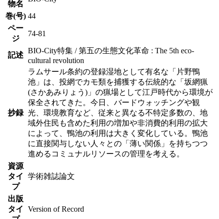
物名
巻(号)
44
ペー
74-81
ジ
BIO-City特集 / 第五の生態文化革命 : The 5th eco-
記述
cultural revolution
ラムサール条約の登録湿地として有名な「片野鴨
池」は、投網でカモ類を捕獲する伝統的な「坂網猟
(さかあみりょう)」の猟場として江戸時代から環境が
保全されてきた。今日、バードウォッチングや観
抄録
光、環境教育など、従来と異なる不特定多数の、地
域外住民も含めた利用の増加や非消費的利用の拡大
によって、鴨池の利用は大きく変化している。鴨池
に直接関与しない人々との「薄い関係」を持ちつつ
進めるコミュナルリソースの管理を考える。
資源
タイ
学術雑誌論文
プ
出版
タイ
Version of Record