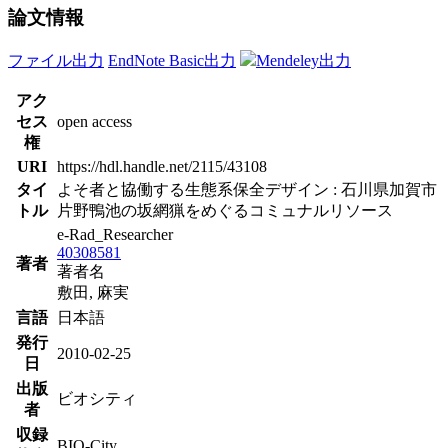
論文情報
ファイル出力
EndNote Basic出力
Mendeley出力
アク
セス
open access
権
URI
https://hdl.handle.net/2115/43108
タイ
よそ者と協働する生態系保全デザイン : 石川県加賀市
トル
片野鴨池の坂網猟をめぐるコミュナルリソース
e-Rad_Researcher
40308581
著者
著者名
敷田, 麻実
言語
日本語
発行
2010-02-25
日
出版
ビオシティ
者
収録
BIO-City