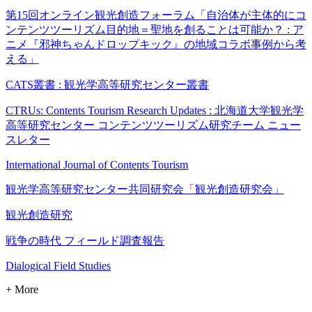
第15回オンライン観光創造フォーラム「自治体が主体的にコ
ンテンツツーリズム目的地＝聖地を創ることは可能か？ : ア
ニメ『邪神ちゃんドロップキック』の地域コラボ事例から考
える」
CATS叢書 : 観光学高等研究センター叢書
CTRUs: Contents Tourism Research Updates : 北海道大学観光学
高等研究センター コンテンツツーリズム研究チーム ニュー
スレター
International Journal of Contents Tourism
観光学高等研究センター共同研究会「観光創造研究会」
観光創造研究
戦争の時代 フィールド調査報告
Dialogical Field Studies
+ More