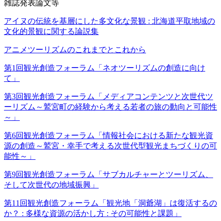
雑誌発表論文等
アイヌの伝統を基層にした多文化な景観 : 北海道平取地域の
文化的景観に関する論説集
アニメツーリズムのこれまでとこれから
第1回観光創造フォーラム「ネオツーリズムの創造に向け
て」
第3回観光創造フォーラム「メディアコンテンツと次世代ツ
ーリズム～鷲宮町の経験から考える若者の旅の動向と可能性
～」
第6回観光創造フォーラム「情報社会における新たな観光資
源の創造～鷲宮・幸手で考える次世代型観光まちづくりの可
能性～」
第9回観光創造フォーラム「サブカルチャーとツーリズム、
そして次世代の地域振興」
第11回観光創造フォーラム「観光地「洞爺湖」は復活するの
か？ : 多様な資源の活かし方 : その可能性と課題」