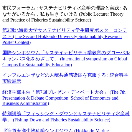
市民フォーラム : サステナビリティ水産学の理論と実践 : あ
なたがいるから，私も生きていける (Public Lecture: Theory
and Practice of Fisheries Sustainability Science)
第2回北海道大学サステナビリティ学生研究ポスターコンテ
スト (The Second Hokkaido University Sustainability Research
Poster Contest)
国際シンポジウム「サステイナビリティ学教育のグローバル
キャンパス化をめざして」 (International symposium on Global
Campus for Sustainability Education)
インフルエンザなどの人獣共通感染症を克服する : 統合科学
実験展示
経済学部主催「第7回プレゼン・ディベート大会」 (The 7th
Presentation & Debate Competition, School of Economics and
Business Administration)
特別講義「フィッシング・ダウンとサステナビリティ水産科
学」 (Fishing Down and Fisheries Sustainability Science)
北海道海洋生物科学シンポジウム (Hokkaido Marine