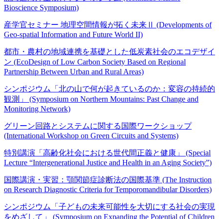
Bioscience Symposium)
産学官セミナー 地理空間情報が拓く未来Ⅱ (Developments of
Geo-spatial Information and Future World II)
都市・農村の地域連携を基礎とした低炭素社会のエコデザイ
ン (EcoDesign of Low Carbon Society Based on Regional
Partnership Between Urban and Rural Areas)
シンポジウム「北の山で何が起きているのか：変容の持続的
観測」 (Symposium on Northern Mountains: Past Change and
Monitoring Network)
グリーン回路とシステムに関する国際ワークショップ
(International Workshop on Green Circuits and Systems)
特別講演「高齢化社会における世代間正義と健康」 (Special
Lecture “Intergenerational Justice and Health in an Aging Society”)
国際講演・実習：顎関節症診断法の国際基準 (The Instruction
on Research Diagnostic Criteria for Temporomandibular Disorders)
シンポジウム「子どもの未来可能性を大切にする社会の実現
をめざして」 (Symposium on Expanding the Potential of Children