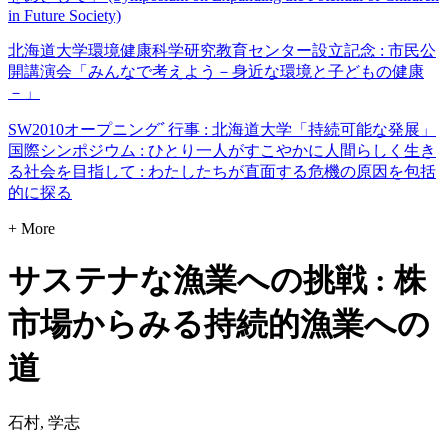
in Future Society)
北海道大学環境健康科学研究教育センター設立記念 : 市民公
開講演会「みんなで考えよう－身近な環境と子どもの健康
－」
SW2010オープニングﾞ行事 : 北海道大学「持続可能な発展」
国際シンポジウム : ひとり一人がすこやかに人間らしく生き
る社会を目指して : わたしたちが直面する危機の原因を包括
的に探る
+ More
サステナな漁業への挑戦 : 株
市場からみる持続的漁業への
道
石村, 学志