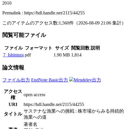
2010
Permalink : https://hdl.handle.net/2115/44255
このアイテムのアクセス数:
1,560
件
（
2026-08-09
21:06 集計
）
閲覧可能ファイル
ファイル
フォーマット
サイズ
閲覧回数
説明
7_Ishimura
pdf
1.90 MB
1,814
論文情報
ファイル出力
EndNote Basic出力
Mendeley出力
アクセス
open access
権
URI
https://hdl.handle.net/2115/44255
サステナな漁業への挑戦 : 株市場からみる持続的
タイトル
漁業への道
著者名