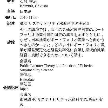
著者
石村, 学志
Ishimura, Gakushi
言語
日本語
発行日
2010-11-09
記述
講演 サステナビリティ水産科学の実践 5
今回の講演では，我々の気仙沼遠洋漁業のポート
フォリオ漁業可能性研究の成果を示すとともに，
なぜ，日本漁業がポートフォリオ漁業へと向かう
抄録
べきなのか，また，どのようにポートフォリオ漁
業が経営安定化と経営効率化に貢献し持続的漁業
経営に貢献できるのかについて話す。
会議名
Public Lecture: Theory and Practice of Fisheries
Sustainability Science
開催地
Hakodate
開催国
会議記述
Japan
会議名
市民講座: サステナビリティ水産科学の理論と実
践