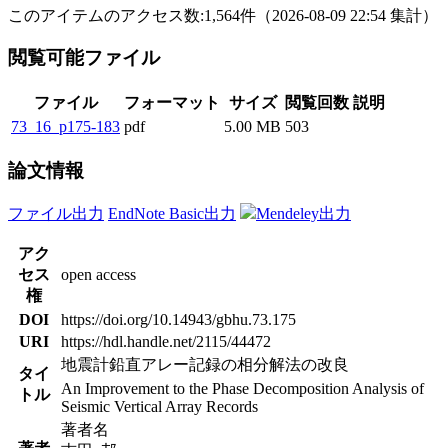
このアイテムのアクセス数:
1,564
件
（
2026-08-09
22:54 集計
）
閲覧可能ファイル
ファイル
フォーマット
サイズ
閲覧回数
説明
73_16_p175-183
pdf
5.00 MB
503
論文情報
ファイル出力
EndNote Basic出力
Mendeley出力
アク
セス
open access
権
DOI
https://doi.org/10.14943/gbhu.73.175
URI
https://hdl.handle.net/2115/44472
地震計鉛直アレー記録の相分解法の改良
タイ
An Improvement to the Phase Decomposition Analysis of
トル
Seismic Vertical Array Records
著者名