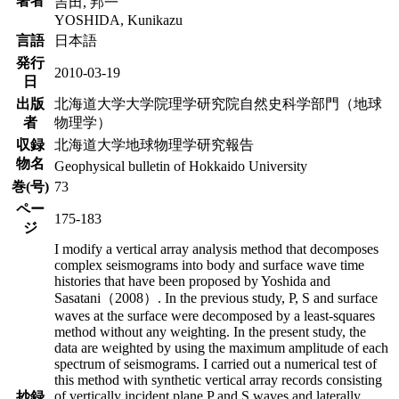
著者
吉田, 邦一
YOSHIDA, Kunikazu
言語
日本語
発行
2010-03-19
日
出版
北海道大学大学院理学研究院自然史科学部門（地球
者
物理学）
収録
北海道大学地球物理学研究報告
物名
Geophysical bulletin of Hokkaido University
巻(号)
73
ペー
175-183
ジ
I modify a vertical array analysis method that decomposes
complex seismograms into body and surface wave time
histories that have been proposed by Yoshida and
Sasatani（2008）. In the previous study, P, S and surface
waves at the surface were decomposed by a least-squares
method without any weighting. In the present study, the
data are weighted by using the maximum amplitude of each
spectrum of seismograms. I carried out a numerical test of
this method with synthetic vertical array records consisting
of vertically incident plane P and S waves and laterally
抄録