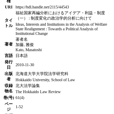
権
URI
https://hdl.handle.net/2115/44543
福祉国家再編分析におけるアイデア・利益・制度
（一） : 制度変化の政治学的分析に向けて
タイ
Ideas, Interests and Institutions in the Analysis of Welfare
トル
State Realignment : Towards a Political Analysis of
Institutional Change
著者名
著者
加藤, 雅俊
Kato, Masatoshi
言語
日本語
発行
2010-11-30
日
出版
北海道大学大学院法学研究科
者
Hokkaido University, School of Law
収録
北大法学論集
物名
The Hokkaido Law Review
巻(号)
61(4)
ペー
1-52
ジ