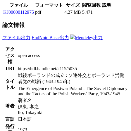
ファイル
フォーマット
サイズ
閲覧回数
説明
KJ00000112975
pdf
4.27 MB
5,471
論文情報
ファイル出力
EndNote Basic出力
Mendeley出力
アク
セス
open access
権
URI
https://hdl.handle.net/2115/5035
戦後ポーランドの成立 : ソ連外交とポーランド労働
タイ
者党の戦術 (1943-1945年)
トル
The Emergence of Postwar Poland : The Soviet Diplomacy
and the Tactics of the Polish Workers' Party, 1943-1945
著者名
著者
伊東, 孝之
Ito, Takayuki
言語
日本語
発行
1973