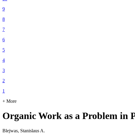
9
8
7
6
5
4
3
2
1
+ More
Organic Work as a Problem in P
Blejwas, Stanislaus A.