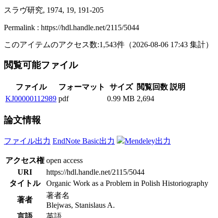
スラヴ研究, 1974, 19, 191-205
Permalink : https://hdl.handle.net/2115/5044
このアイテムのアクセス数:
1,543
件
（
2026-08-06
17:43 集計
）
閲覧可能ファイル
ファイル
フォーマット
サイズ
閲覧回数
説明
KJ00000112989
pdf
0.99 MB
2,694
論文情報
ファイル出力
EndNote Basic出力
Mendeley出力
アクセス権
open access
URI
https://hdl.handle.net/2115/5044
タイトル
Organic Work as a Problem in Polish Historiography
著者名
著者
Blejwas, Stanislaus A.
言語
英語