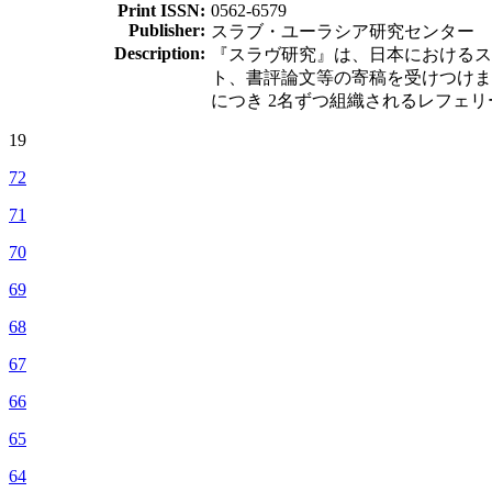
Print ISSN:
0562-6579
Publisher:
スラブ・ユーラシア研究センター
Description:
『スラヴ研究』は、日本におけるス
ト、書評論文等の寄稿を受けつけま
につき 2名ずつ組織されるレフェ
19
72
71
70
69
68
67
66
65
64