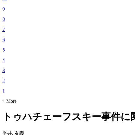
9
8
7
6
5
4
3
2
1
+ More
トゥハチェーフスキー事件に関す
平井, 友義