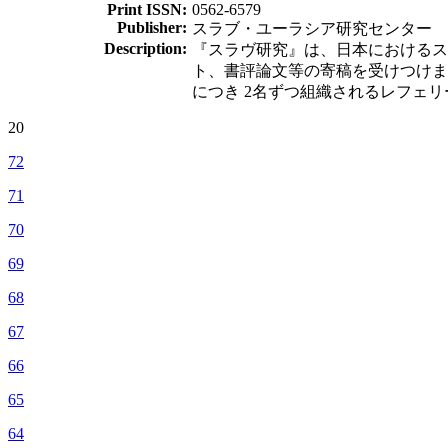
Print ISSN:
0562-6579
Publisher:
スラブ・ユーラシア研究センター
Description:
『スラヴ研究』は、日本におけるス
ト、書評論文等の寄稿を受けつけま
につき 2名ずつ組織されるレフェ
20
72
71
70
69
68
67
66
65
64