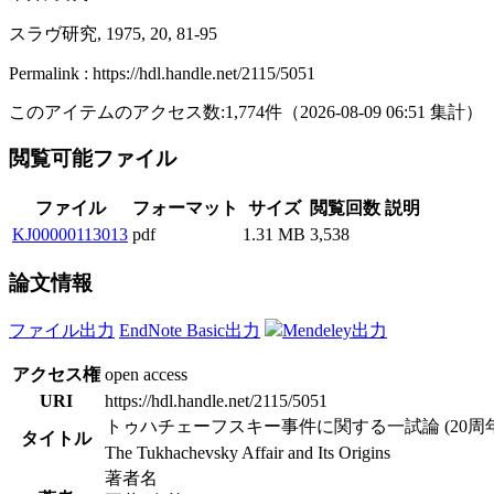
スラヴ研究, 1975, 20, 81-95
Permalink : https://hdl.handle.net/2115/5051
このアイテムのアクセス数:
1,774
件
（
2026-08-09
06:51 集計
）
閲覧可能ファイル
ファイル
フォーマット
サイズ
閲覧回数
説明
KJ00000113013
pdf
1.31 MB
3,538
論文情報
ファイル出力
EndNote Basic出力
Mendeley出力
アクセス権
open access
URI
https://hdl.handle.net/2115/5051
トゥハチェーフスキー事件に関する一試論 (20周
タイトル
The Tukhachevsky Affair and Its Origins
著者名