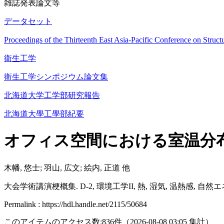
雑誌発表論文等
データセット
Proceedings of the Thirteenth East Asia-Pacific Conference on St
衛生工学
衛生工学シンポジウム論文集
北海道大学工学部研究報告
北海道大學工學部紀要
オフィス空間における室温分布に
木幡, 悠士; 羽山, 広文; 絵内, 正道 他
大会学術講演梗概集. D-2, 環境工学II, 熱, 湿気, 温熱感, 自然エネ
Permalink : https://hdl.handle.net/2115/50684
このアイテムのアクセス数:
836
件
（
2026-08-08
03:05 集計
）