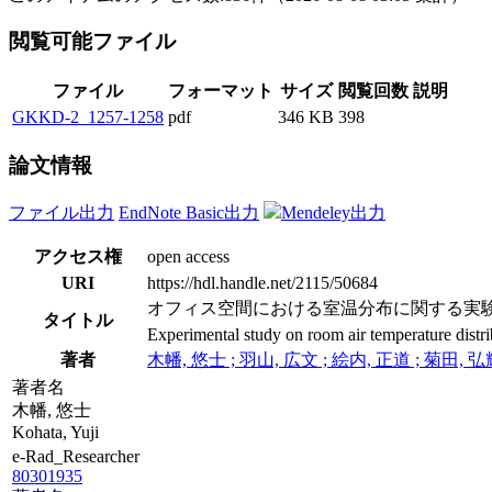
閲覧可能ファイル
ファイル
フォーマット
サイズ
閲覧回数
説明
GKKD-2_1257-1258
pdf
346 KB
398
論文情報
ファイル出力
EndNote Basic出力
Mendeley出力
アクセス権
open access
URI
https://hdl.handle.net/2115/50684
オフィス空間における室温分布に関する実験的研
タイトル
Experimental study on room air temperature distrib
著者
木幡, 悠士 ; 羽山, 広文 ; 絵内, 正道 ; 菊田, 弘
著者名
木幡, 悠士
Kohata, Yuji
e-Rad_Researcher
80301935