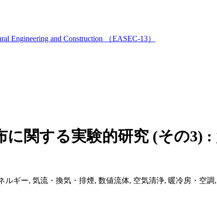
ructural Engineering and Construction （EASEC-13）
関する実験的研究 (その3) 
ルギー, 気流・換気・排煙, 数値流体, 空気清浄, 暖冷房・空調, 熱源設備, 