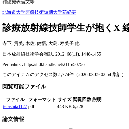
雑誌発表論文等
北海道大学医療技術短期大学部紀要
診療放射線技師学生が抱くX 
寺下, 貴美; 木佐, 健悟; 大島, 寿美子 他
日本放射線技術学会雑誌, 2012, 68(11), 1448-1455
Permalink : https://hdl.handle.net/2115/50756
このアイテムのアクセス数:
1,774
件
（
2026-08-09
02:54 集計
）
閲覧可能ファイル
ファイル
フォーマット
サイズ
閲覧回数
説明
terashita1127
pdf
443 KB
6,228
論文情報