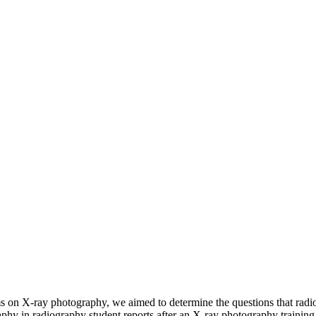
ms on X-ray photography, we aimed to determine the questions that ra
aphy in radiography student reports after an X-ray photography trainin