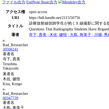
ファイル出力
EndNote Basic出力
Mendeley出力
アクセス権
open access
URI
https://hdl.handle.net/2115/50756
診療放射線技師学生が抱くX 線撮影に関する
タイトル
Questions That Radiography Students Have Regardi
著者
寺下, 貴美 ; 木佐, 健悟 ; 大島, 寿美子 ; 川畑, 
e-
Rad_Researcher
30506241
著者名
寺下, 貴美
Terashita,
Takayoshi
著者名
木佐, 健悟
Kisa, Kengo
e-
Rad_Researcher
60347739
著者名
大島, 寿美子