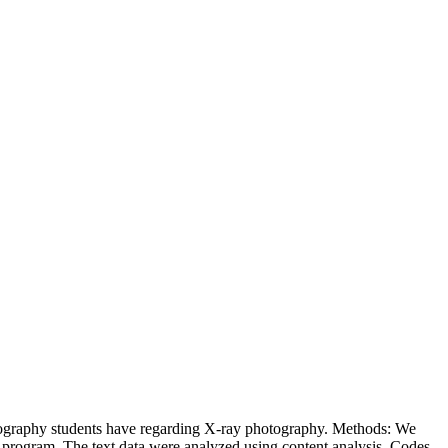
diography students have regarding X-ray photography. Methods: We
g program. The text data were analyzed using content analysis. Codes