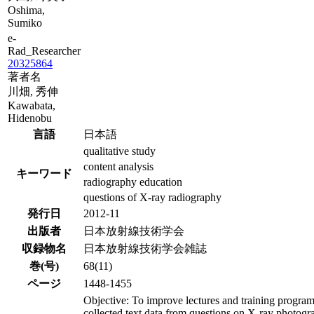
Oshima,
Sumiko
e-
Rad_Researcher
20325864
著者名
川畑, 秀伸
Kawabata,
Hidenobu
言語
日本語
qualitative study
content analysis
キーワード
radiography education
questions of X-ray radiography
発行日
2012-11
出版者
日本放射線技術学会
収録物名
日本放射線技術学会雑誌
巻(号)
68(11)
ページ
1448-1455
Objective: To improve lectures and training progra
collected text data from questions on X-ray photogr