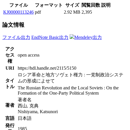
ファイル
フォーマット
サイズ
閲覧回数
説明
KJ00000113246
pdf
2.92 MB
2,395
論文情報
ファイル出力
EndNote Basic出力
Mendeley出力
アク
セス
open access
権
URI
https://hdl.handle.net/2115/5150
ロシア革命と地方ソヴェト権力 : 一党制政治システ
タイ
ムの形成によせて
トル
The Russian Revolution and the Local Soviets : On the
Formation of the One-Party Political System
著者名
著者
西山, 克典
Nishiyama, Katsunori
言語
日本語
発行
1985