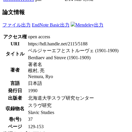
論文情報
ファイル出力
EndNote Basic出力
Mendeley出力
アクセス権
open access
URI
https://hdl.handle.net/2115/5188
ベルジャーエフとストルーヴェ (1901-1909)
タイトル
Berdiaev and Struve (1901-1909)
著者名
著者
根村, 亮
Nemura, Ryo
言語
日本語
発行日
1990
出版者
北海道大学スラブ研究センター
スラヴ研究
収録物名
Slavic Studies
巻(号)
37
ページ
129-153