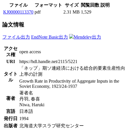
ファイル
フォーマット
サイズ
閲覧回数
説明
KJ00000113370
pdf
2.31 MB
1,529
論文情報
ファイル出力
EndNote Basic出力
Mendeley出力
アクセ
open access
ス権
URI
https://hdl.handle.net/2115/5221
「ネップ」期ソ連経済における総合的要素生産性向
タイト
上率の計測
ル
Growth Rate in Productivity of Aggregate Inputs in the
Soviet Economy, 1923/24-1937
著者名
著者
丹羽, 春喜
Niwa, Haruki
言語
日本語
発行日
1994
出版者
北海道大学スラブ研究センター