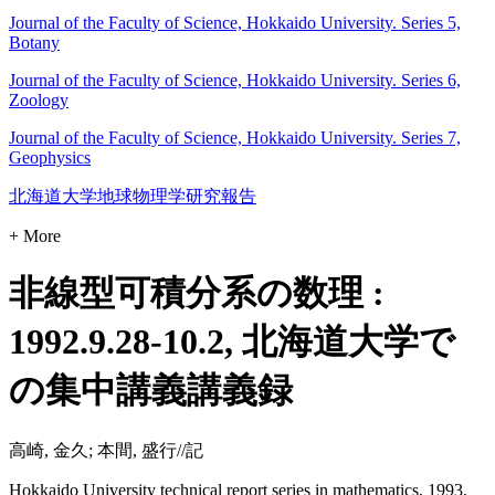
Journal of the Faculty of Science, Hokkaido University. Series 5,
Botany
Journal of the Faculty of Science, Hokkaido University. Series 6,
Zoology
Journal of the Faculty of Science, Hokkaido University. Series 7,
Geophysics
北海道大学地球物理学研究報告
+ More
非線型可積分系の数理 :
1992.9.28-10.2, 北海道大学で
の集中講義講義録
高崎, 金久; 本間, 盛行//記
Hokkaido University technical report series in mathematics, 1993,