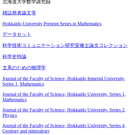
北海道大学数学講究録
雑誌発表論文等
Hokkaido University Preprint Series in Mathematics
データセット
科学技術コミュニケーション研究室修士論文コレクション
科学史特論
文系のための物理学
Journal of the Faculty of Science, Hokkaido Imperial University.
Series 1, Mathematics
Journal of the Faculty of Science, Hokkaido University. Series 1,
Mathematics
Journal of the Faculty of Science, Hokkaido University. Series 2,
Physics
Journal of the Faculty of Science, Hokkaido University. Series 4,
Geology and mineralogy