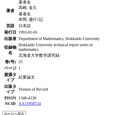
著者名
高崎, 金久
著者
著者名
本間, 盛行//記
言語
日本語
発行日
1993-01-01
出版者
Department of Mathematics, Hokkaido University
Hokkaido University technical report series in
収録物
mathematics
名
北海道大学数学講究録
巻(号)
25
ページ
1
資源タ
紀要論文
イプ
出版タ
Version of Record
イプ
PISSN
1348-4338
NCID
AA11958724
ホームへ戻る