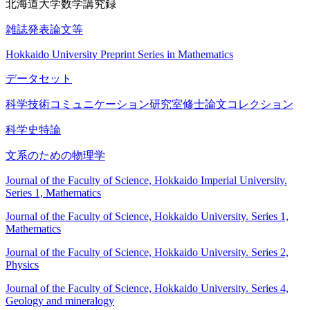
北海道大学数学講究録
雑誌発表論文等
Hokkaido University Preprint Series in Mathematics
データセット
科学技術コミュニケーション研究室修士論文コレクション
科学史特論
文系のための物理学
Journal of the Faculty of Science, Hokkaido Imperial University.
Series 1, Mathematics
Journal of the Faculty of Science, Hokkaido University. Series 1,
Mathematics
Journal of the Faculty of Science, Hokkaido University. Series 2,
Physics
Journal of the Faculty of Science, Hokkaido University. Series 4,
Geology and mineralogy