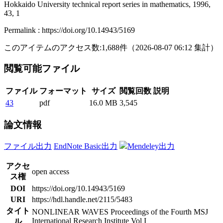
Hokkaido University technical report series in mathematics, 1996,
43, 1
Permalink : https://doi.org/10.14943/5169
このアイテムのアクセス数:
1,688
件
（
2026-08-07
06:12 集計
）
閲覧可能ファイル
ファイル
フォーマット
サイズ
閲覧回数
説明
43
pdf
16.0 MB
3,545
論文情報
ファイル出力
EndNote Basic出力
Mendeley出力
アクセ
open access
ス権
DOI
https://doi.org/10.14943/5169
URI
https://hdl.handle.net/2115/5483
タイト
NONLINEAR WAVES Proceedings of the Fourth MSJ
International Research Institute Vol I
ル