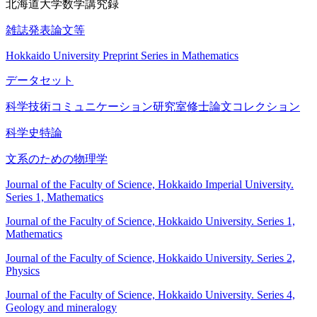
北海道大学数学講究録
雑誌発表論文等
Hokkaido University Preprint Series in Mathematics
データセット
科学技術コミュニケーション研究室修士論文コレクション
科学史特論
文系のための物理学
Journal of the Faculty of Science, Hokkaido Imperial University.
Series 1, Mathematics
Journal of the Faculty of Science, Hokkaido University. Series 1,
Mathematics
Journal of the Faculty of Science, Hokkaido University. Series 2,
Physics
Journal of the Faculty of Science, Hokkaido University. Series 4,
Geology and mineralogy