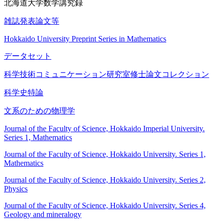
北海道大学数学講究録
雑誌発表論文等
Hokkaido University Preprint Series in Mathematics
データセット
科学技術コミュニケーション研究室修士論文コレクション
科学史特論
文系のための物理学
Journal of the Faculty of Science, Hokkaido Imperial University.
Series 1, Mathematics
Journal of the Faculty of Science, Hokkaido University. Series 1,
Mathematics
Journal of the Faculty of Science, Hokkaido University. Series 2,
Physics
Journal of the Faculty of Science, Hokkaido University. Series 4,
Geology and mineralogy