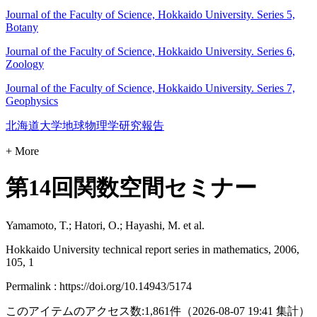
Journal of the Faculty of Science, Hokkaido University. Series 5,
Botany
Journal of the Faculty of Science, Hokkaido University. Series 6,
Zoology
Journal of the Faculty of Science, Hokkaido University. Series 7,
Geophysics
北海道大学地球物理学研究報告
+ More
第14回関数空間セミナー
Yamamoto, T.; Hatori, O.; Hayashi, M. et al.
Hokkaido University technical report series in mathematics, 2006,
105, 1
Permalink : https://doi.org/10.14943/5174
このアイテムのアクセス数:
1,861
件
（
2026-08-07
19:41 集計
）