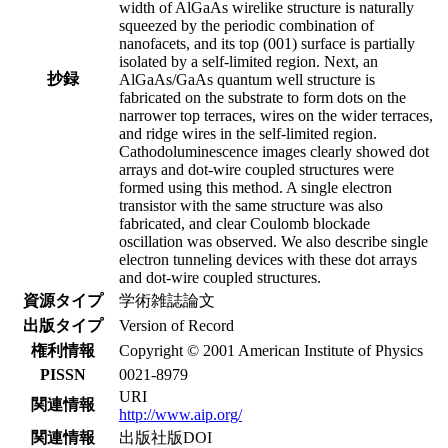
width of AlGaAs wirelike structure is naturally
squeezed by the periodic combination of
nanofacets, and its top (001) surface is partially
isolated by a self-limited region. Next, an
抄録
AlGaAs/GaAs quantum well structure is
fabricated on the substrate to form dots on the
narrower top terraces, wires on the wider terraces,
and ridge wires in the self-limited region.
Cathodoluminescence images clearly showed dot
arrays and dot-wire coupled structures were
formed using this method. A single electron
transistor with the same structure was also
fabricated, and clear Coulomb blockade
oscillation was observed. We also describe single
electron tunneling devices with these dot arrays
and dot-wire coupled structures.
資源タイプ
学術雑誌論文
出版タイプ
Version of Record
権利情報
Copyright © 2001 American Institute of Physics
PISSN
0021-8979
URI
関連情報
http://www.aip.org/
関連情報
出版社版DOI