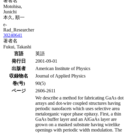
著者名
Motohisa,
Junichi
本久, 順一
e-
Rad_Researcher
30240641
著者名
Fukui, Takashi
言語
英語
発行日
2001-09-01
出版者
American Institute of Physics
収録物名
Journal of Applied Physics
巻(号)
90(5)
ページ
2606-2611
We describe a method for fabricating GaAs dot
arrays and dot-wire coupled structures having
periodic nanofacets which uses selective area
metalorganic vapor phase epitaxy. First, a thin
GaAs buffer layer and an AlGaAs layer are
grown on a masked substrate having wirelike
openings with periodic width modulation. The