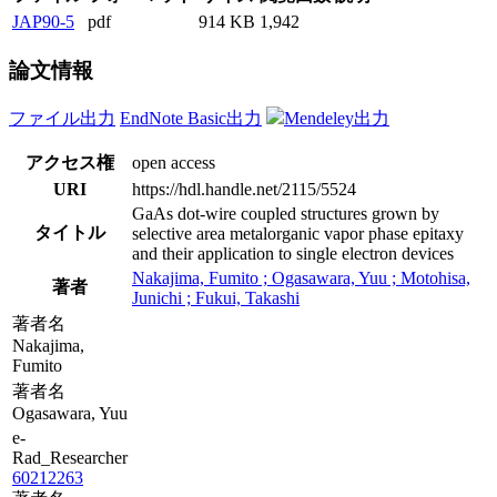
JAP90-5
pdf
914 KB
1,942
論文情報
ファイル出力
EndNote Basic出力
Mendeley出力
アクセス権
open access
URI
https://hdl.handle.net/2115/5524
GaAs dot-wire coupled structures grown by
タイトル
selective area metalorganic vapor phase epitaxy
and their application to single electron devices
Nakajima, Fumito ; Ogasawara, Yuu ; Motohisa,
著者
Junichi ; Fukui, Takashi
著者名
Nakajima,
Fumito
著者名
Ogasawara, Yuu
e-
Rad_Researcher
60212263