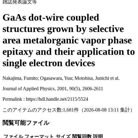
雑誌発表論文等
GaAs dot-wire coupled
structures grown by selective
area metalorganic vapor phase
epitaxy and their application to
single electron devices
Nakajima, Fumito; Ogasawara, Yuu; Motohisa, Junichi et al.
Journal of Applied Physics, 2001, 90(5), 2606-2611
Permalink : https://hdl.handle.net/2115/5524
このアイテムのアクセス数:
1,681
件
（
2026-08-08
13:11 集計
）
閲覧可能ファイル
ファイル
フォーマット
サイズ
閲覧回数
説明