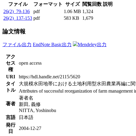
ファイル
フォーマット
サイズ
閲覧回数
説明
26(2)_79-136
pdf
1.06 MB
1,324
26(2)_137-153
pdf
583 KB
1,679
論文情報
ファイル出力
EndNote Basic出力
Mendeley出力
アク
セス
open access
権
URI
https://hdl.handle.net/2115/5620
タイ
大規模水田地帯における土地利用型水田農業再編に関す
トル
Attributes of successful reorganization of farm management in
著者名
著者
新田, 義修
NITTA, Yoshinobu
言語
日本語
発行
2004-12-27
日